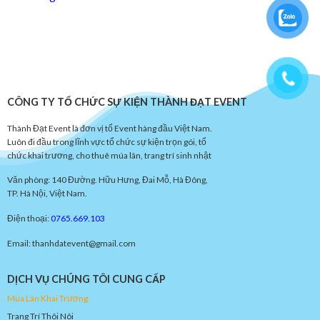
CÔNG TY TỔ CHỨC SỰ KIỆN THÀNH ĐẠT EVENT
Thành Đạt Event là đơn vị tổ Event hàng đầu Việt Nam.
Luôn đi đầu trong lĩnh vực tổ chức sự kiện trọn gói, tổ
chức khai trương, cho thuê múa lân, trang trí sinh nhật
Văn phòng: 140 Đường. Hữu Hưng, Đai Mỗ, Hà Đông,
TP. Hà Nội, Việt Nam.
Điện thoại:
0765.669.103
Email: thanhdatevent@gmail.com
DỊCH VỤ CHÚNG TÔI CUNG CẤP
Múa
Lâ
n
Khai
Trươn
g
Trang Trí Thôi Nôi