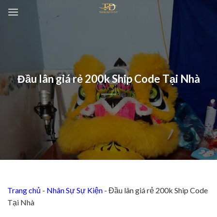
Chuyển
đến
nội
dung
Đầu lân giá rẻ 200k Ship Code Tại Nhà
Trang chủ
-
Nhân Sự Sự Kiện
-
Đầu lân giá rẻ 200k Ship Code
Tại Nhà