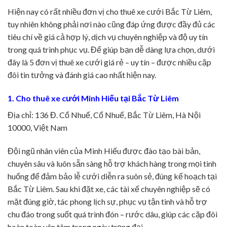
Hiện nay có rất nhiều đơn vị cho thuê xe cưới Bắc Từ Liêm,
tuy nhiên không phải nơi nào cũng đáp ứng được đầy đủ các
tiêu chí về giá cả hợp lý, dịch vụ chuyên nghiệp và độ uy tín
trong quá trình phục vụ. Để giúp bạn dễ dàng lựa chọn, dưới
đây là 5 đơn vị thuê xe cưới giá rẻ – uy tín – được nhiều cặp
đôi tin tưởng và đánh giá cao nhất hiện nay.
1. Cho thuê xe cưới Minh Hiếu tại Bắc Từ Liêm
Địa chỉ: 136 Đ. Cổ Nhuế, Cổ Nhuế, Bắc Từ Liêm, Hà Nội
10000, Việt Nam
Đội ngũ nhân viên của Minh Hiếu được đào tạo bài bản,
chuyên sâu và luôn sẵn sàng hỗ trợ khách hàng trong mọi tình
huống để đảm bảo lễ cưới diễn ra suôn sẻ, đúng kế hoạch tại
Bắc Từ Liêm. Sau khi đặt xe, các tài xế chuyên nghiệp sẽ có
mặt đúng giờ, tác phong lịch sự, phục vụ tận tình và hỗ trợ
chu đáo trong suốt quá trình đón – rước dâu, giúp các cặp đôi
hoàn toàn yên tâm trong ngày trọng đại.