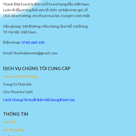
Thành Đạt Event là đơn vị tổ Event hàng đầu Việt Nam.
Luôn đi đầu trong lĩnh vực tổ chức sự kiện trọn gói, tổ
chức khai trương, cho thuê múa lân, trang trí sinh nhật
Văn phòng: 140 Đường. Hữu Hưng, Đai Mỗ, Hà Đông,
TP. Hà Nội, Việt Nam.
Điện thoại:
0765.669.103
Email: thanhdatevent@gmail.com
DỊCH VỤ CHÚNG TÔI CUNG CẤP
Múa
Lâ
n
Khai
Trươn
g
Trang Trí Thôi Nôi
Cho Thuê Xe Cưới
Cách Chúng Tôi Xuất Bản Nội Dung Đánh Gía
THÔNG TIN
Liên Hệ
Về Chúng Tôi