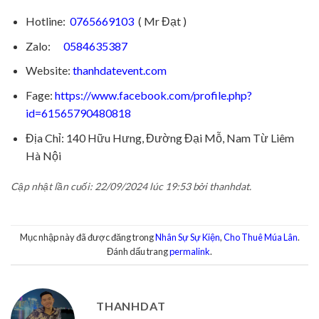
Hotline:
0765669103
( Mr Đạt )
Zalo:
0584635387
Website:
thanhdatevent.com
Fage:
https://www.facebook.com/profile.php?
id=61565790480818
Địa Chỉ: 140 Hữu Hưng, Đường Đại Mỗ, Nam Từ Liêm
Hà Nội
Cập nhật lần cuối: 22/09/2024 lúc 19:53 bởi thanhdat.
Mục nhập này đã được đăng trong
Nhân Sự Sự Kiện
,
Cho Thuê Múa Lân
.
Đánh dấu trang
permalink
.
THANHDAT