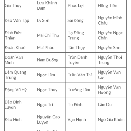
Lưu Khánh
Gia Thụy
Phúc Lợi
Hồng Tiến
Đàm
Nguyễn Minh
Đào Văn Tập
Lý Sơn
Sài Đồng
Châu
Đinh Đức
Tạ Đông
Nguyễn Ngọc
Mai Chí Thọ
Thiện
Trung
Chân
Đoàn Khuê
Mai Phúc
Tân Thụy
Nguyễn Sơn
Đoàn Văn
Trần Danh
Nguyễn Thời
Nam Đuống
Minh
Tuyên
Trung
Đàm Quang
Nguyễn Văn
Ngọc Lâm
Trần Văn Trà
Trung
Cừ
Nguyễn Văn
Đặng Vũ Hỷ
Ngọc Thụy
Trường Lâm
Hưởng
Đào Đình
Ngọc Trì
Tư Đình
Lâm Du
Luyện
Nguyễn Cao
Đào Hinh
Vạn Hạnh
Ngô Gia Khảm
Luyện