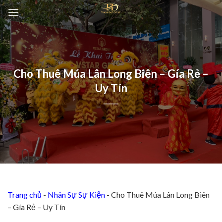
Chuyển
đến
nội
dung
Cho Thuê Múa Lân Long Biên – Gía Rẻ –
Uy Tín
Trang chủ
-
Nhân Sự Sự Kiện
-
Cho Thuê Múa Lân Long Biên
– Gía Rẻ – Uy Tín