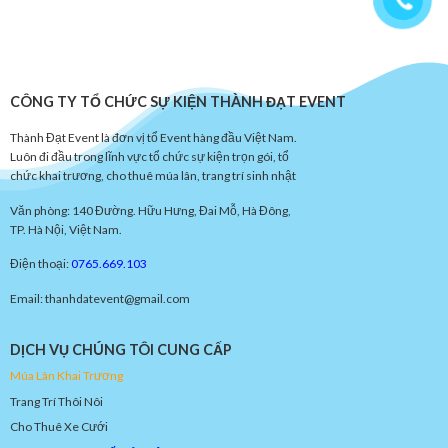
CÔNG TY TỔ CHỨC SỰ KIỆN THÀNH ĐẠT EVENT
Thành Đạt Event là đơn vị tổ Event hàng đầu Việt Nam.
Luôn đi đầu trong lĩnh vực tổ chức sự kiện trọn gói, tổ
chức khai trương, cho thuê múa lân, trang trí sinh nhật
Văn phòng: 140 Đường. Hữu Hưng, Đai Mỗ, Hà Đông,
TP. Hà Nội, Việt Nam.
Điện thoại:
0765.669.103
Email: thanhdatevent@gmail.com
DỊCH VỤ CHÚNG TÔI CUNG CẤP
Múa
Lâ
n
Khai
Trươn
g
Trang Trí Thôi Nôi
Cho Thuê Xe Cưới