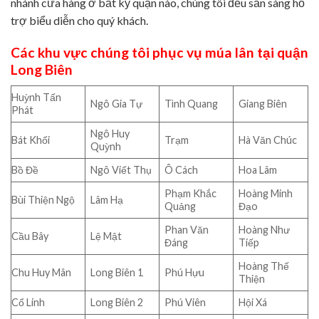
nhánh cửa hàng ở bất kỳ quận nào, chúng tôi đều sẵn sàng hỗ
trợ biểu diễn cho quý khách.
Các khu vực chúng tôi phục vụ múa lân tại quận
Long Biên
Huỳnh Tấn
Ngô Gia Tự
Tình Quang
Giang Biên
Phát
Ngô Huy
Bát Khối
Trạm
Hà Văn Chúc
Quỳnh
Bồ Đề
Ngô Viết Thụ
Ô Cách
Hoa Lâm
Phạm Khắc
Hoàng Minh
Bùi Thiện Ngộ
Lâm Hạ
Quảng
Đạo
Phan Văn
Hoàng Như
Cầu Bây
Lệ Mật
Đáng
Tiếp
Hoàng Thế
Chu Huy Mân
Long Biên 1
Phú Hựu
Thiện
Cổ Linh
Long Biên 2
Phú Viên
Hội Xá