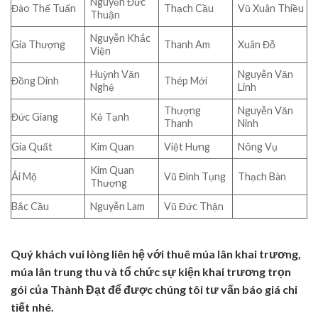
Nguyễn Đức
Đào Thế Tuấn
Thạch Cầu
Vũ Xuân Thiều
Thuận
Nguyễn Khắc
Gia Thượng
Thanh Am
Xuân Đỗ
Viện
Huỳnh Văn
Nguyễn Văn
Đồng Dinh
Thép Mới
Nghệ
Linh
Thượng
Nguyễn Văn
Đức Giang
Kẻ Tạnh
Thanh
Ninh
Gia Quất
Kim Quan
Việt Hưng
Nông Vụ
Kim Quan
Ái Mộ
Vũ Đình Tụng
Thạch Bàn
Thượng
Bắc Cầu
Nguyễn Lam
Vũ Đức Thận
Quý khách vui lòng liên hệ với thuê múa lân khai trương,
múa lân trung thu và tổ chức sự kiện khai trương trọn
gói của Thành Đạt để được chúng tôi tư vấn báo giá chi
tiết nhé.