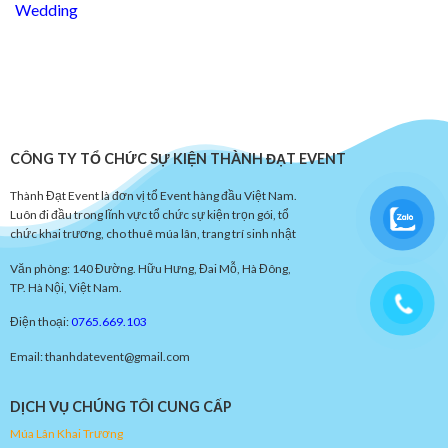
Wedding
CÔNG TY TỔ CHỨC SỰ KIỆN THÀNH ĐẠT EVENT
Thành Đạt Event là đơn vị tổ Event hàng đầu Việt Nam.
Luôn đi đầu trong lĩnh vực tổ chức sự kiện trọn gói, tổ
chức khai trương, cho thuê múa lân, trang trí sinh nhật
Văn phòng: 140 Đường. Hữu Hưng, Đai Mỗ, Hà Đông,
TP. Hà Nội, Việt Nam.
Điện thoại:
0765.669.103
Email: thanhdatevent@gmail.com
DỊCH VỤ CHÚNG TÔI CUNG CẤP
Múa
Lâ
n
Khai
Trươn
g