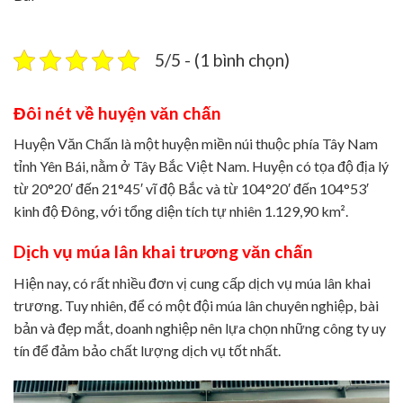
5/5 - (1 bình chọn)
Đôi nét về huyện văn chấn
Huyện Văn Chấn là một huyện miền núi thuộc phía Tây Nam
tỉnh Yên Bái, nằm ở Tây Bắc Việt Nam. Huyện có tọa độ địa lý
từ 20°20′ đến 21°45′ vĩ độ Bắc và từ 104°20′ đến 104°53′
kinh độ Đông, với tổng diện tích tự nhiên 1.129,90 km².
Dịch vụ múa lân khai trương văn chấn
Hiện nay, có rất nhiều đơn vị cung cấp dịch vụ múa lân khai
trương. Tuy nhiên, để có một đội múa lân chuyên nghiệp, bài
bản và đẹp mắt, doanh nghiệp nên lựa chọn những công ty uy
tín để đảm bảo chất lượng dịch vụ tốt nhất.