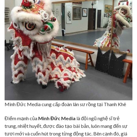
Minh Đức Media cung cấp đoàn lân sư rồng tại Thanh Khê
Điểm mạnh của
Minh Đức Media
là đội ngũ nghệ sĩ trẻ
trung, nhiệt huyết, được đào tạo bài bản, luôn mang đến sự
tươi mới và cuốn hút trong từng động tác. Bên cạnh đó, giá