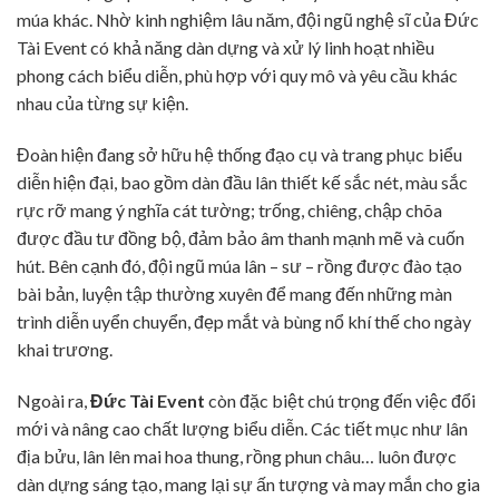
múa khác. Nhờ kinh nghiệm lâu năm, đội ngũ nghệ sĩ của Đức
Tài Event có khả năng dàn dựng và xử lý linh hoạt nhiều
phong cách biểu diễn, phù hợp với quy mô và yêu cầu khác
nhau của từng sự kiện.
Đoàn hiện đang sở hữu hệ thống đạo cụ và trang phục biểu
diễn hiện đại, bao gồm dàn đầu lân thiết kế sắc nét, màu sắc
rực rỡ mang ý nghĩa cát tường; trống, chiêng, chập chõa
được đầu tư đồng bộ, đảm bảo âm thanh mạnh mẽ và cuốn
hút. Bên cạnh đó, đội ngũ múa lân – sư – rồng được đào tạo
bài bản, luyện tập thường xuyên để mang đến những màn
trình diễn uyển chuyển, đẹp mắt và bùng nổ khí thế cho ngày
khai trương.
Ngoài ra,
Đức Tài Event
còn đặc biệt chú trọng đến việc đổi
mới và nâng cao chất lượng biểu diễn. Các tiết mục như lân
địa bửu, lân lên mai hoa thung, rồng phun châu… luôn được
dàn dựng sáng tạo, mang lại sự ấn tượng và may mắn cho gia