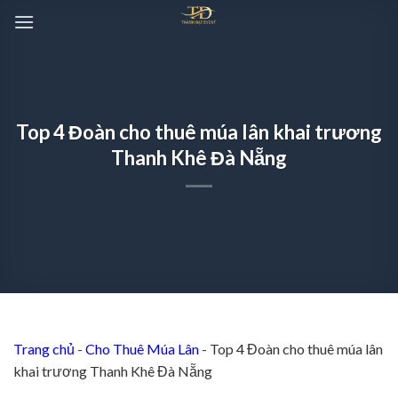
Chuyển
đến
nội
dung
Top 4 Đoàn cho thuê múa lân khai trương
Thanh Khê Đà Nẵng
Trang chủ
-
Cho Thuê Múa Lân
-
Top 4 Đoàn cho thuê múa lân
khai trương Thanh Khê Đà Nẵng