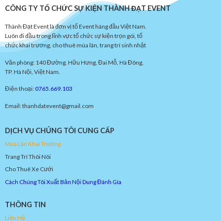
CÔNG TY TỔ CHỨC SỰ KIỆN THÀNH ĐẠT EVENT
Thành Đạt Event là đơn vị tổ Event hàng đầu Việt Nam.
Luôn đi đầu trong lĩnh vực tổ chức sự kiện trọn gói, tổ
chức khai trương, cho thuê múa lân, trang trí sinh nhật
Văn phòng: 140 Đường. Hữu Hưng, Đai Mỗ, Hà Đông,
TP. Hà Nội, Việt Nam.
Điện thoại:
0765.669.103
Email: thanhdatevent@gmail.com
DỊCH VỤ CHÚNG TÔI CUNG CẤP
Múa
Lâ
n
Khai
Trươn
g
Trang Trí Thôi Nôi
Cho Thuê Xe Cưới
Cách Chúng Tôi Xuất Bản Nội Dung Đánh Gía
THÔNG TIN
Liên Hệ