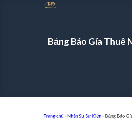
Chuyển
đến
nội
dung
Bảng Báo Gía Thuê 
Trang chủ
-
Nhân Sự Sự Kiện
-
Bảng Báo Gía