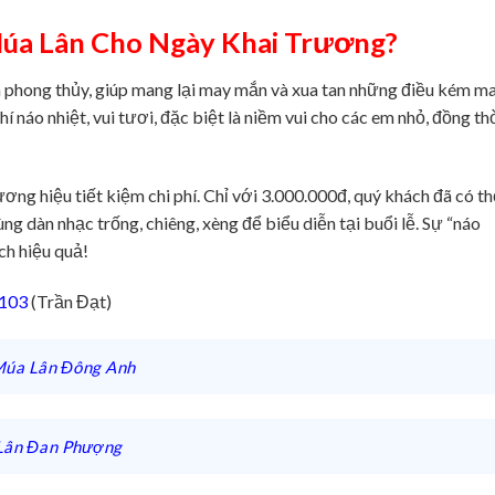
úa Lân Cho Ngày Khai Trương?
 phong thủy, giúp mang lại may mắn và xua tan những điều kém m
 náo nhiệt, vui tươi, đặc biệt là niềm vui cho các em nhỏ, đồng th
ơng hiệu tiết kiệm chi phí. Chỉ với 3.000.000đ, quý khách đã có t
ng dàn nhạc trống, chiêng, xèng để biểu diễn tại buổi lễ. Sự “náo
ch hiệu quả!
.103
(Trần Đạt)
Múa Lân Đông Anh
Lân Đan Phượng