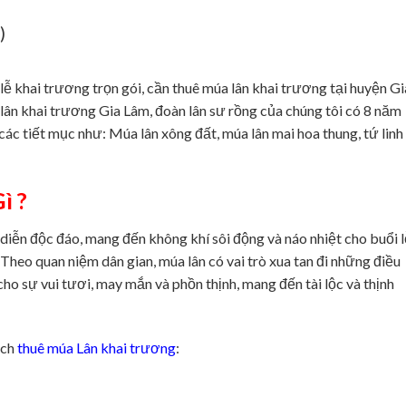
)
lễ khai trương trọn gói, cần thuê múa lân khai trương tại huyện Gi
ân khai trương Gia Lâm, đoàn lân sư rồng của chúng tôi có 8 năm
ác tiết mục như: Múa lân xông đất, múa lân mai hoa thung, tứ linh 
ì ?
diễn độc đáo, mang đến không khí sôi động và náo nhiệt cho buổi l
heo quan niệm dân gian, múa lân có vai trò xua tan đi những điều
ho sự vui tươi, may mắn và phồn thịnh, mang đến tài lộc và thịnh
ịch
thuê múa Lân khai trương
: