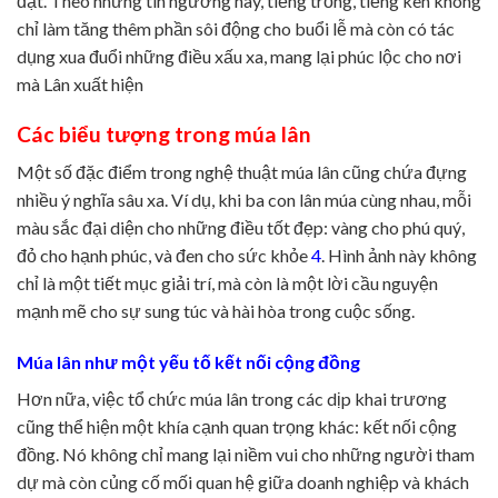
đạt. Theo những tín ngưỡng này, tiếng trống, tiếng kèn không
chỉ làm tăng thêm phần sôi động cho buổi lễ mà còn có tác
dụng xua đuổi những điều xấu xa, mang lại phúc lộc cho nơi
mà Lân xuất hiện
Các biểu tượng trong múa lân
Một số đặc điểm trong nghệ thuật múa lân cũng chứa đựng
nhiều ý nghĩa sâu xa. Ví dụ, khi ba con lân múa cùng nhau, mỗi
màu sắc đại diện cho những điều tốt đẹp: vàng cho phú quý,
đỏ cho hạnh phúc, và đen cho sức khỏe
4
. Hình ảnh này không
chỉ là một tiết mục giải trí, mà còn là một lời cầu nguyện
mạnh mẽ cho sự sung túc và hài hòa trong cuộc sống.
Múa lân như một yếu tố kết nối cộng đồng
Hơn nữa, việc tổ chức múa lân trong các dịp khai trương
cũng thể hiện một khía cạnh quan trọng khác: kết nối cộng
đồng. Nó không chỉ mang lại niềm vui cho những người tham
dự mà còn củng cố mối quan hệ giữa doanh nghiệp và khách