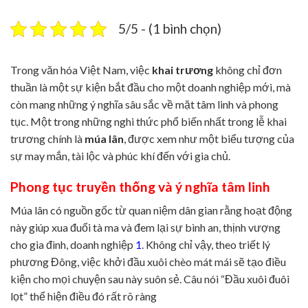
5/5 - (1 bình chọn)
Trong văn hóa Việt Nam, việc
khai trương
không chỉ đơn
thuần là một sự kiện bắt đầu cho một doanh nghiệp mới, mà
còn mang những ý nghĩa sâu sắc về mặt tâm linh và phong
tục. Một trong những nghi thức phổ biến nhất trong lễ khai
trương chính là
múa lân
, được xem như một biểu tượng của
sự may mắn, tài lộc và phúc khí đến với gia chủ.
Phong tục truyền thống và ý nghĩa tâm linh
Múa lân có nguồn gốc từ quan niệm dân gian rằng hoạt động
này giúp xua đuổi tà ma và đem lại sự bình an, thịnh vượng
cho gia đình, doanh nghiệp
1
. Không chỉ vậy, theo triết lý
phương Đông, việc khởi đầu xuôi chèo mát mái sẽ tạo điều
kiện cho mọi chuyện sau này suôn sẻ. Câu nói “Đầu xuôi đuôi
lọt” thể hiện điều đó rất rõ ràng