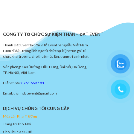
CÔNG TY TỔ CHỨC SỰ KIỆN THÀNH ĐẠT EVENT
Thành Đạt Event là đơn vị tổ Event hàng đầu Việt Nam.
Luôn đi đầu trong lĩnh vực tổ chức sự kiện trọn gói, tổ
chức khai trương, cho thuê múa lân, trang trí sinh nhật
Văn phòng: 140 Đường. Hữu Hưng, Đai Mỗ, Hà Đông,
TP. Hà Nội, Việt Nam.
Điện thoại:
0765.669.103
Email: thanhdatevent@gmail.com
DỊCH VỤ CHÚNG TÔI CUNG CẤP
Múa
Lâ
n
Khai
Trươn
g
Trang Trí Thôi Nôi
Cho Thuê Xe Cưới