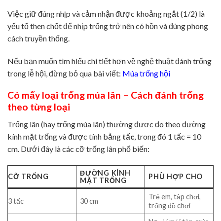
Việc giữ đúng nhịp và cảm nhận được khoảng ngắt (1/2) là
yếu tố then chốt để nhịp trống trở nên có hồn và đúng phong
cách truyền thống.
Nếu bạn muốn tìm hiểu chi tiết hơn về nghệ thuật đánh trống
trong lễ hội, đừng bỏ qua bài viết:
Múa trống hội
Có mấy loại trống múa lân – Cách đánh trống
theo từng loại
Trống lân (hay trống múa lân) thường được đo theo đường
kính mặt trống và được tính bằng
t
ấ
c
, trong đó 1 tấc = 10
cm. Dưới đây là các cỡ trống lân phổ biến:
ĐƯỜNG KÍNH
CỠ TRỐNG
PHÙ HỢP CHO
MẶT TRỐNG
Trẻ em, tập chơi,
3 tấc
30 cm
trống đồ chơi