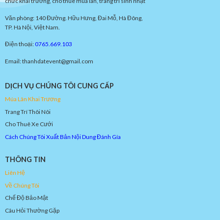
chức khai trương, cho thuê múa lân, trang trí sinh nhật
Văn phòng: 140 Đường. Hữu Hưng, Đai Mỗ, Hà Đông,
TP. Hà Nội, Việt Nam.
Điện thoại:
0765.669.103
Email: thanhdatevent@gmail.com
DỊCH VỤ CHÚNG TÔI CUNG CẤP
Múa
Lâ
n
Khai
Trươn
g
Trang Trí Thôi Nôi
Cho Thuê Xe Cưới
Cách Chúng Tôi Xuất Bản Nội Dung Đánh Gía
THÔNG TIN
Liên Hệ
Về Chúng Tôi
Chế Độ Bảo Mật
Câu Hỏi Thường Gặp