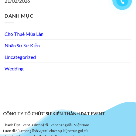
21/02/2026
DANH MỤC
Cho Thuê Múa Lân
Nhân Sự Sự Kiện
Uncategorized
Wedding
CÔNG TY TỔ CHỨC SỰ KIỆN THÀNH ĐẠT EVENT
Thành Đạt Event là đơn vị tổ Event hàng đầu Việt Nam.
Luôn đi đầu trong lĩnh vực tổ chức sự kiện trọn gói, tổ