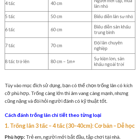
Người mới tập, múa
4 tấc
40 cm
lân nhỏ
5 tấc
50 cm
Biểu diễn lân sư nhỏ
Biểu diễn sân khấu
6 tấc
60 cm
trung bình
Đội lân chuyên
7 tấc
70 cm
nghiệp
Sự kiện lớn, sân
8 tấc trở lên
80 cm – 1m+
khấu ngoài trời
Tùy vào mục đích sử dụng, bạn có thể chọn trống lân có kích
cỡ phù hợp. Trống càng lớn thì âm vang càng mạnh, nhưng
cũng nặng và đòi hỏi người đánh có kỹ thuật tốt.
Cách đánh trống lân chi tiết theo từng loại
1. Trống lân 3 tấc – 4 tấc (30–40cm): Cơ bản – Dễ học
Phù hợp:
Trẻ em, người mới bắt đầu, tập chơi tại nhà.